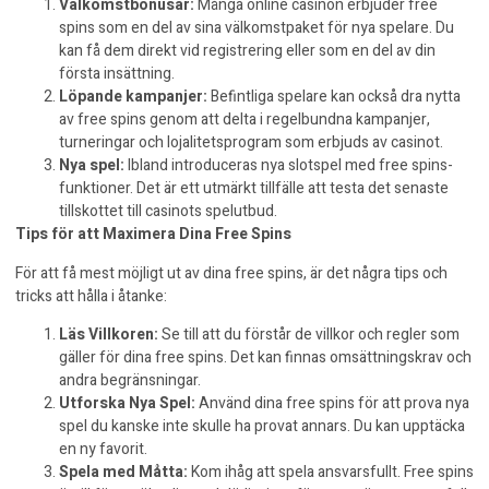
Välkomstbonusar:
Många online casinon erbjuder free
spins som en del av sina välkomstpaket för nya spelare. Du
kan få dem direkt vid registrering eller som en del av din
första insättning.
Löpande kampanjer:
Befintliga spelare kan också dra nytta
av free spins genom att delta i regelbundna kampanjer,
turneringar och lojalitetsprogram som erbjuds av casinot.
Nya spel:
Ibland introduceras nya slotspel med free spins-
funktioner. Det är ett utmärkt tillfälle att testa det senaste
tillskottet till casinots spelutbud.
Tips för att Maximera Dina Free Spins
För att få mest möjligt ut av dina free spins, är det några tips och
tricks att hålla i åtanke:
Läs Villkoren:
Se till att du förstår de villkor och regler som
gäller för dina free spins. Det kan finnas omsättningskrav och
andra begränsningar.
Utforska Nya Spel:
Använd dina free spins för att prova nya
spel du kanske inte skulle ha provat annars. Du kan upptäcka
en ny favorit.
Spela med Måtta:
Kom ihåg att spela ansvarsfullt. Free spins