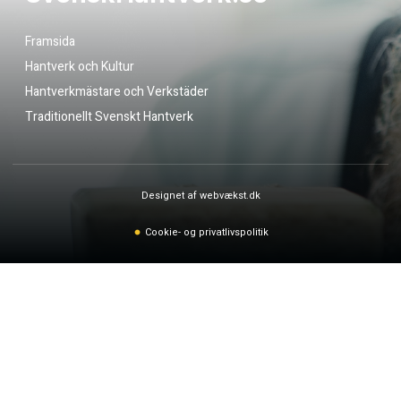
Framsida
Hantverk och Kultur
Hantverkmästare och Verkstäder
Traditionellt Svenskt Hantverk
Designet af webvækst.dk
Cookie- og privatlivspolitik